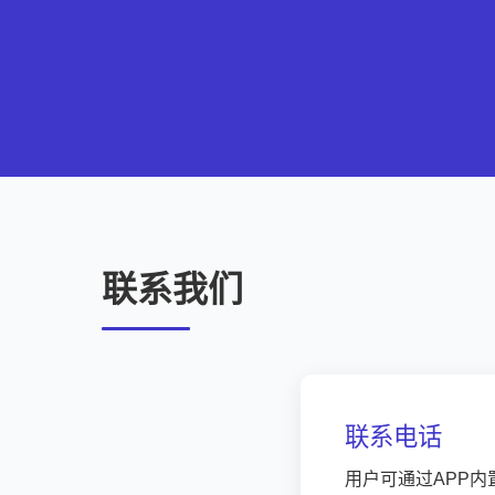
联系我们
联系电话
用户可通过APP