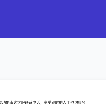
内置功能查询客服联系电话，享受即时的人工咨询服务