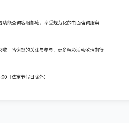
内置功能查询客服邮箱，享受规范化的书面咨询服务
束啦！感谢您的关注与参与，更多精彩活动敬请期待
18:00（法定节假日除外）