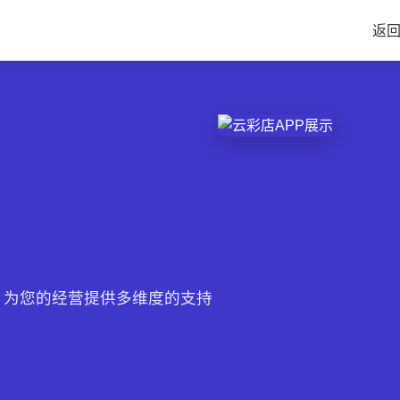
返
，为您的经营提供多维度的支持