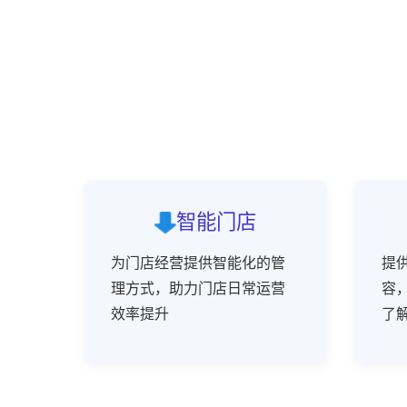
智能门店
为门店经营提供智能化的管
提
理方式，助力门店日常运营
容
效率提升
了